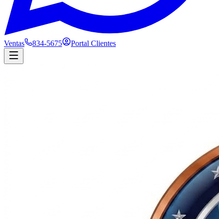
Ventas
834-5675
Portal Clientes