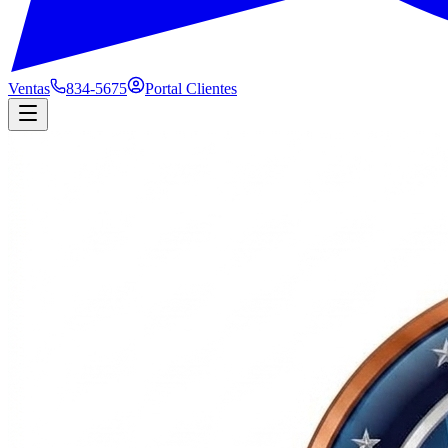
Ventas
834-5675
Portal Clientes