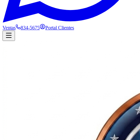
Ventas
834-5675
Portal Clientes