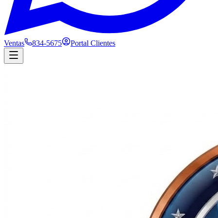
Ventas
834-5675
Portal Clientes